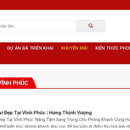
DỰ ÁN ĐÃ TRIỂN KHAI
KHUYẾN MÃI
KIẾN THỨC PH
 VĨNH PHÚC
vi Đẹp Tại Vĩnh Phúc | Hưng Thịnh Vượng
Đẹp Tại Vĩnh Phúc: Nâng Tầm Sang Trọng Cho Phòng Khách Cùng H
hể kiến trúc phòng khách, khu vực để tivi luôn là điểm thu hút ánh nh