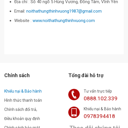
Địa chỉ : Số 40 ngõ 5 Hùng Vương, Đồng Tâm, Vĩnh Yên
Email:
noithathungthinhvuong1987@gmail.com
Website :
www.noithathungthinhvuong.com
Chính sách
Tổng đài hỗ trợ
Khiếu nại & Bảo hành
Tư vấn trực tiếp
0888.102.339
Hình thức thanh toán
Khiếu nại & Bảo hành
Chính sách đổi trả,
0978394418
Điều khoản quy định
Theo dõi chúng tôi
Chính sách bảo mật