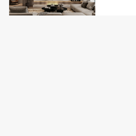
của ...