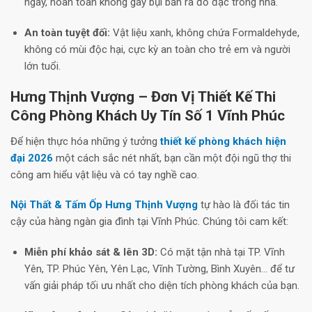
ngày, hoàn toàn không gây bụi bẩn ra đồ đạc trong nhà.
An toàn tuyệt đối:
Vật liệu xanh, không chứa Formaldehyde,
không có mùi độc hại, cực kỳ an toàn cho trẻ em và người
lớn tuổi.
Hưng Thịnh Vượng – Đơn Vị Thiết Kế Thi
Công Phòng Khách Uy Tín Số 1 Vĩnh Phúc
Để hiện thực hóa những ý tưởng
thiết kế phòng khách hiện
đại 2026
một cách sắc nét nhất, bạn cần một đội ngũ thợ thi
công am hiểu vật liệu và có tay nghề cao.
Nội Thất & Tấm Ốp Hưng Thịnh Vượng
tự hào là đối tác tin
cậy của hàng ngàn gia đình tại Vĩnh Phúc. Chúng tôi cam kết:
Miễn phí khảo sát & lên 3D:
Có mặt tận nhà tại TP. Vĩnh
Yên, TP. Phúc Yên, Yên Lạc, Vĩnh Tường, Bình Xuyên… để tư
vấn giải pháp tối ưu nhất cho diện tích phòng khách của bạn.