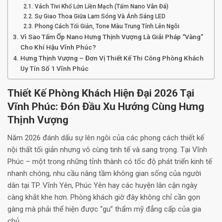
Vách Tivi Khổ Lớn Liền Mạch (Tấm Nano Vân Đá)
Sự Giao Thoa Giữa Lam Sóng Và Ánh Sáng LED
Phong Cách Tối Giản, Tone Màu Trung Tính Lên Ngôi
Vì Sao Tấm Ốp Nano Hưng Thịnh Vượng Là Giải Pháp “Vàng”
Cho Khí Hậu Vĩnh Phúc?
Hưng Thịnh Vượng – Đơn Vị Thiết Kế Thi Công Phòng Khách
Uy Tín Số 1 Vĩnh Phúc
Thiết Kế Phòng Khách Hiện Đại 2026 Tại
Vĩnh Phúc: Đón Đầu Xu Hướng Cùng Hưng
Thịnh Vượng
Năm 2026 đánh dấu sự lên ngôi của các phong cách thiết kế
nội thất tối giản nhưng vô cùng tinh tế và sang trọng. Tại Vĩnh
Phúc – một trong những tỉnh thành có tốc độ phát triển kinh tế
nhanh chóng, nhu cầu nâng tầm không gian sống của người
dân tại TP. Vĩnh Yên, Phúc Yên hay các huyện lân cận ngày
càng khắt khe hơn. Phòng khách giờ đây không chỉ cần gọn
gàng mà phải thể hiện được “gu” thẩm mỹ đẳng cấp của gia
chủ.