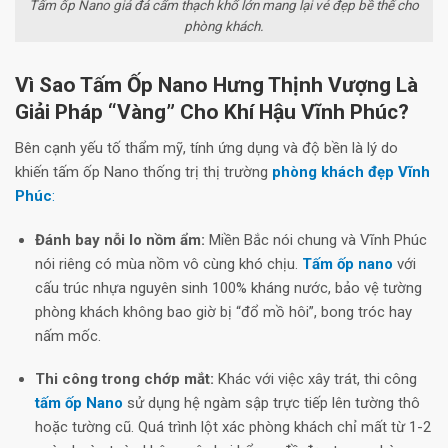
Tấm ốp Nano giả đá cẩm thạch khổ lớn mang lại vẻ đẹp bề thế cho
phòng khách.
Vì Sao Tấm Ốp Nano Hưng Thịnh Vượng Là
Giải Pháp “Vàng” Cho Khí Hậu Vĩnh Phúc?
Bên cạnh yếu tố thẩm mỹ, tính ứng dụng và độ bền là lý do
khiến tấm ốp Nano thống trị thị trường
phòng khách đẹp Vĩnh
Phúc
:
Đánh bay nỗi lo nồm ẩm:
Miền Bắc nói chung và Vĩnh Phúc
nói riêng có mùa nồm vô cùng khó chịu.
Tấm ốp nano
với
cấu trúc nhựa nguyên sinh 100% kháng nước, bảo vệ tường
phòng khách không bao giờ bị “đổ mồ hôi”, bong tróc hay
nấm mốc.
Thi công trong chớp mắt:
Khác với việc xây trát, thi công
tấm ốp Nano
sử dụng hệ ngàm sập trực tiếp lên tường thô
hoặc tường cũ. Quá trình lột xác phòng khách chỉ mất từ 1-2